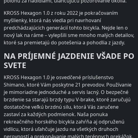
polohu za riadidlami, uľahčujúcu pozorovanie okolia.
KROSS Hexagon 1.0 z roku 2022 je pokračovaním
myšlienky, ktorá nás viedla pri navrhovaní
predchádzajúcich generácií tohto bicykla. Nejde len o
nový lak na ráme – vylepšili sme mnoho malých detailov,
ktoré sa premietajú do potešenia a pohodlia z jazdy.
NA PRÍJEMNÉ JAZDENIE VŠADE PO
SVETE
KROSS Hexagon 1.0 je osvedčené príslušenstvo
Shimano, ktoré Vám poskytne 21 prevodov. Používanie
je mimoriadne jednoduché a servis lacný. O bezpečné
brzdenie sa starajú brzdy typu V-brake, ktoré zaručujú
dostatočne veľkú brzdnú silu, ktorá Vás zaručene
zastaví za každých podmienok. Naša ponuka
rekreačného horského bicykla zahŕňa aj odpruženú
vidlicu, ktorá uľahčuje jazdu na všetkých druhoch
nerovností a prekonávanie malých terénnych prekážok,