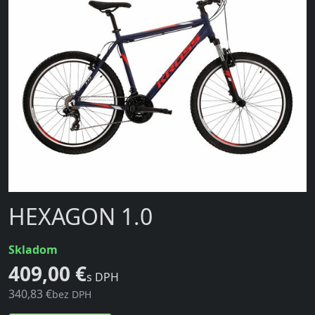
HEXAGON 1.0
skladom
409,00 €
s DPH
340,83 €
bez DPH