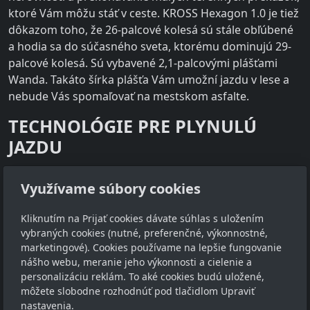
ktoré Vám môžu stáť v ceste. KROSS Hexagon 1.0 je tiež
dôkazom toho, že 26-palcové kolesá sú stále obľúbené
a hodia sa do súčasného sveta, ktorému dominujú 29-
palcové kolesá. Sú vybavené 2,1-palcovými plášťami
Wanda. Takáto šírka plášťa Vám umožní jazdu v lese a
nebude Vás spomaľovať na mestskom asfalte.
TECHNOLÓGIE PRE PLYNULÚ
JAZDU
Rám KROSS Hexagon 1.0 je vyrobený z aluminium
Využívame súbory cookies
performance. Táto špeciálna hliníková zliatina 6061
dodáva bicyklu tuhosť a odolnosť voči preťaženiu a
Kliknutím na Prijať cookies dávate súhlas s uložením
zlomeniu. Zároveň ide o pomerne ľahký materiál, ktorý
vybraných cookies (nutné, preferenčné, výkonnostné,
svojimi vlastnosťami dokáže prekvapiť nejedného
marketingové). Cookies používame na lepšie fungovanie
cyklistu. Rám je lakovaný práškom, čo sa premieta do
nášho webu, meranie jeho výkonnosti a cielenie a
jeho trvanlivosti a odolnosti voči mechanickému
personalizáciu reklám. To aké cookies budú uložené,
poškodeniu.
môžete slobodne rozhodnúť pod tlačidlom Upraviť
nastavenia.