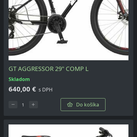
GT AGGRESSOR 29" COMP L
skladom
640,00 €
s DPH
Do košíka