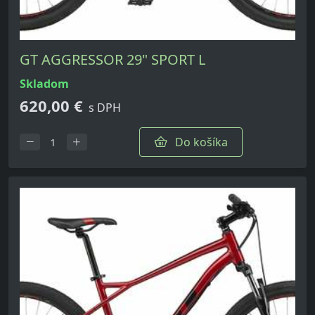
GT AGGRESSOR 29" SPORT L
skladom
620,00 €
s DPH
Do košíka