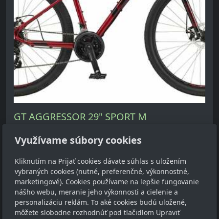
GT AGGRESSOR 29" SPORT M
skladom
Využívame súbory cookies
620,00 €
s DPH
Kliknutím na Prijať cookies dávate súhlas s uložením
vybraných cookies (nutné, preferenčné, výkonnostné,
Do košíka
marketingové). Cookies používame na lepšie fungovanie
nášho webu, meranie jeho výkonnosti a cielenie a
personalizáciu reklám. To aké cookies budú uložené,
môžete slobodne rozhodnúť pod tlačidlom Upraviť